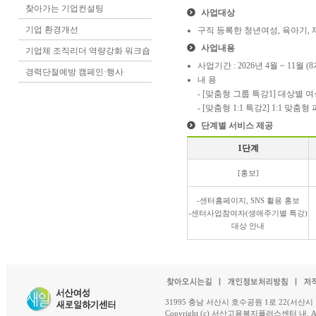
찾아가는 기업컨설팅
사업대상
기업 환경개선
구직 등록한 청년여성, 육아기,
사업내용
기업체 조직리더 역량강화 워크숍
사업기간 : 2026년 4월 ~ 11월 (
경력단절예방 캠페인·행사
내 용
- [맞춤형 그룹 특강1] 대상별 
- [맞춤형 1:1 특강2] 1:1 맞
단계별 서비스 제공
1단계
[홍보]
-센터홈페이지, SNS 활용 홍보
-센터사업참여자(생애주기별 특강)
대상 안내
31995 충남 서산시 호수공원 1로 22(서산시 석남동 18-
Copyright (c) 서산고용복지플러스센터 내. All R