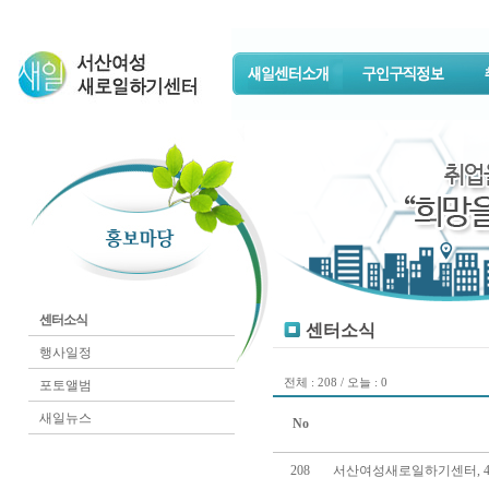
센터소식
센터소식
행사일정
전체 : 208 / 오늘 : 0
포토앨범
새일뉴스
No
208
서산여성새로일하기센터, 4