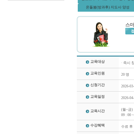
온돌봄(방과후) 지도사 양성
스마
교육대상
· 즉시
교육인원
20 명
신청기간
2026-03
교육일정
2026-04
(월~금)
교육시간
09 : 00 ~
수강혜택
수료 후