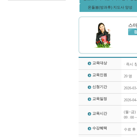
온돌봄(방과후) 지도사 양성
스마
교육대상
· 즉시
교육인원
20 명
신청기간
2026-03
교육일정
2026-04
(월~금)
교육시간
09 : 00 ~
수강혜택
수료 후