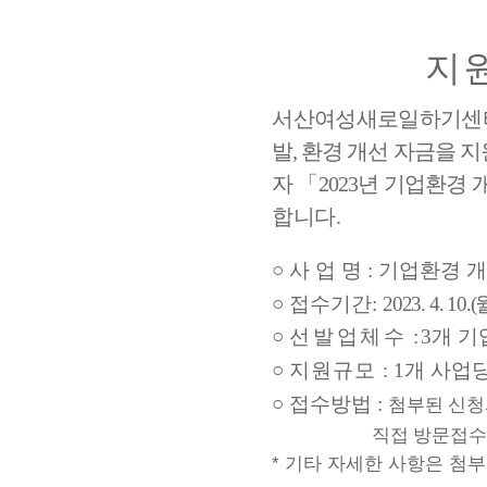
지
서
산여성새로일하기센터는
발
,
환경 개선 자금을 
자
「
2023
년 기업환경 
합니다
.
○
사 업 명
:
기업환경 
○ 접수기간:
2023. 4. 10.(
○
선발업체수
:
3
개 기
○
지원규모
: 1
개 사업
○ 접수방법 :
첨부된 신청
직접 방문접수
* 기타 자세한 사항은 첨