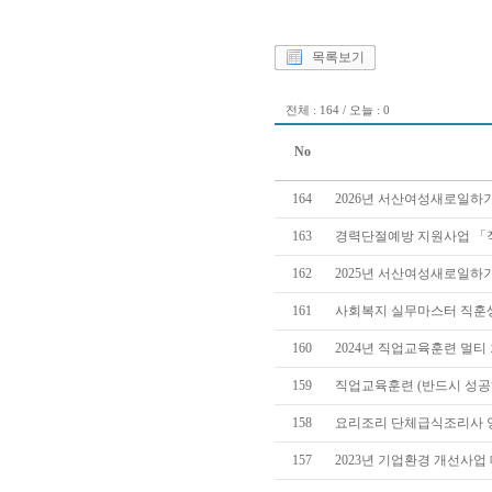
목록보기
전체 : 164 / 오늘 : 0
No
164
2026년 서산여성새로일하기
163
경력단절예방 지원사업 「직장
162
2025년 서산여성새로일하
161
사회복지 실무마스터 직훈
160
2024년 직업교육훈련 멀티
159
직업교육훈련 (반드시 성공하
158
요리조리 단체급식조리사 양성
157
2023년 기업환경 개선사