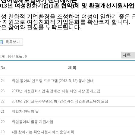
서산여성새로일하기 센터에서는
013년 여성친화기업(1촌 협약)체 및 환경개선지원
성 친화적 기업환경을 조성하여 여성이 일하기 좋은 
 지원으로 여성친화적 기업문화를 확산코자 합니다.
많은 참여와 관심을
부탁드립니다.
목록보기
체 : 164 / 오늘 : 0
No
제 목
24
취업 동아리 멘토링 프로그램 (2013. 5, 15) 행사 안내
23
2013년 여성친화기업 환경개선 지원 사업 대상 공개모집
22
2013년 경리실무사무원(심화) 양성과정 직업훈련교육생 모집
21
취업자 만남의 날
20
취업동아리 활동 지원사업
19
4월 찾아가는 취업지원서비스 운영계획