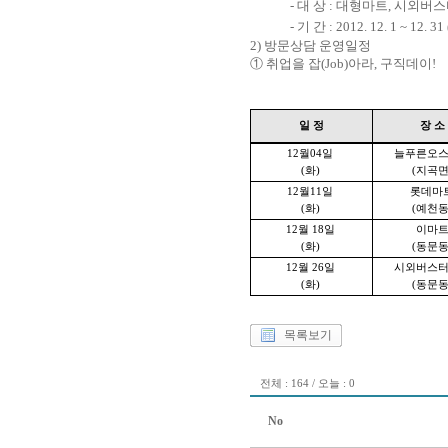
- 대 상 : 대형마트, 시외
- 기 간 : 2012. 12. 1 ~ 1
2) 방문상담 운영일정
① 취업을 잡(Job)아라, 구직데이!
일 정
장 소
12월04일
늘푸른오
(화)
(지곡면
12
월11일
롯데마
(화)
(예천동
12
월 18일
이마
(화)
(동문동
12
월 26일
시외버스
(화)
(동문동
목록보기
전체 : 164 / 오늘 : 0
No