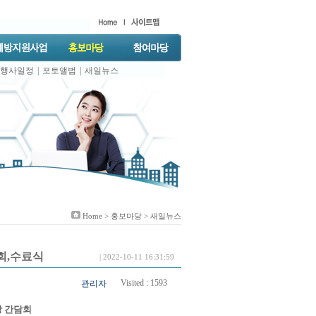
행사일정
|
포토앨범
|
새일뉴스
Home >
홍보마당
> 새일뉴스
담회,수료식
| 2022-10-11 16:31:59
Visited :
1593
관리자
망 간담회