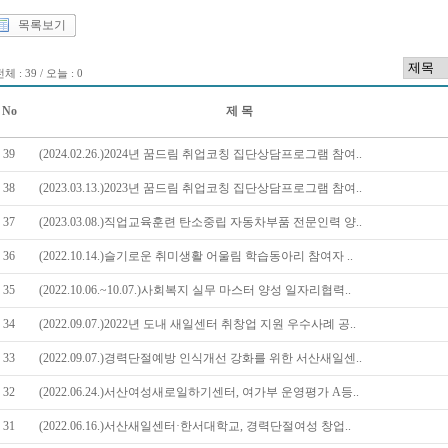
목록보기
체 : 39 / 오늘 : 0
No
제 목
39
(2024.02.26.)2024년 꿈드림 취업코칭 집단상담프로그램 참여..
38
(2023.03.13.)2023년 꿈드림 취업코칭 집단상담프로그램 참여..
37
(2023.03.08.)직업교육훈련 탄소중립 자동차부품 전문인력 양..
36
(2022.10.14.)슬기로운 취미생활 어울림 학습동아리 참여자 ..
35
(2022.10.06.~10.07.)사회복지 실무 마스터 양성 일자리협력..
34
(2022.09.07.)2022년 도내 새일센터 취창업 지원 우수사례 공..
33
(2022.09.07.)경력단절예방 인식개선 강화를 위한 서산새일센..
32
(2022.06.24.)서산여성새로일하기센터, 여가부 운영평가 A등..
31
(2022.06.16.)서산새일센터·한서대학교, 경력단절여성 창업..