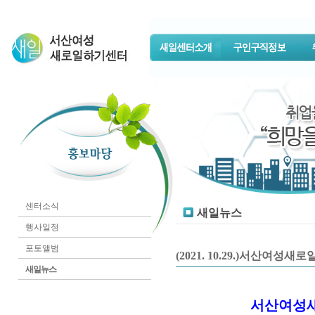
센터소식
새일뉴스
행사일정
포토앨범
(2021. 10.29.)서산여
새일뉴스
서산여성