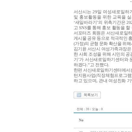
서산시는
29
일 여성새로일하
및 홍보활동을 위한 교육을 
‘
새일바라기
’
의 위촉기간은
20
고
SNS
를 통해 홍보 활동을 할
서포터즈 회원은 서산새로일
게시물 공유 등으로 적극적인 
(
가정
)
의 균형 문화 확산을 위
김기윤 서산시 여성가족과장
한 사회 조성을 위해 시민의 공
기
’
가 서산새로일하기센터와 운
하겠다
.”
고 전했다
.
한편 서산새로일하기센터에서
턴지원사업
(
직장체험프로그램
하고 있으며
,
관내 여성친화 기
목록보기
전체 : 39 / 오늘 : 0
No