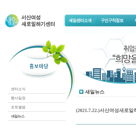
센터소식
새일뉴스
행사일정
포토앨범
(2021.7.22.)서산여성
새일뉴스