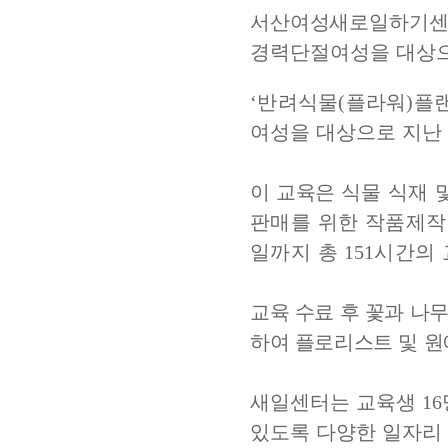
서산여성새로일하기센
경력단절여성을 대상으
‘
반려식물
(
플라워
)
플
여성을 대상으로 지난
이 교육은
식물 식재 
판매를 위한 작품제작
일까지 총
151
시간의 
교육 수료 후 꽃과 나
하여 플로리스트 및 
새일센터는 교육생
16
있도록 다양한 일자리