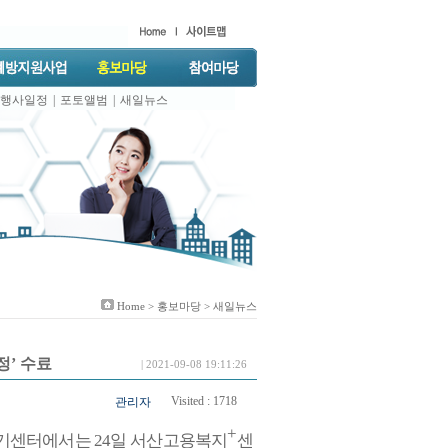
행사일정
|
포토앨범
|
새일뉴스
Home >
홍보마당
> 새일뉴스
정’ 수료
| 2021-09-08 19:11:26
Visited :
1718
관리자
+
기센터에서는
24
일
서산고용복지
센