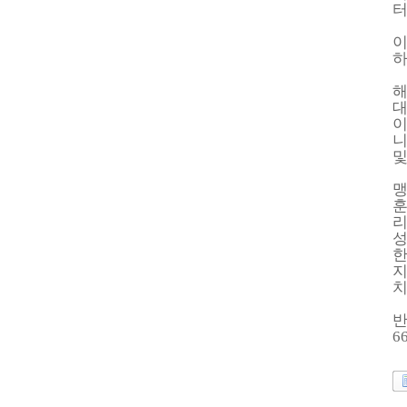
터
이
하
해
대
니
및
맹
훈
리
성
치
6