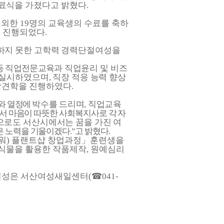
료식
을 가졌다고 밝혔다
.
제외한
19
명의 교육생의 수료를 축하
 진행되었다
.
하지 못한 고학력
경력단절여성을
로
 등 직업전문교육과
직업윤리 및 비즈
실시하였으며
,
직장 적응 능력 향상
장견학을 진행하였다
.
와 열정에
박수를 드리며
,
직업교육
서 마음이 따뜻한 사회복지사로 각 자
으로도 서산시에서는 꿈을 가진 여
많은 노력을 기울이겠다
.”
고 밝혔다
.
워
)
플랜트샵 창업과정
」
훈련생을
 식물을 활용한 작품제작
,
원예심리
여성은 서산여성새일센터
(
☎
041-