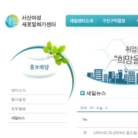
센터소식
새일뉴스
행사일정
전체 : 39 / 오늘 : 0
포토앨범
새일뉴스
No
39
(2024.02.26.)2024년