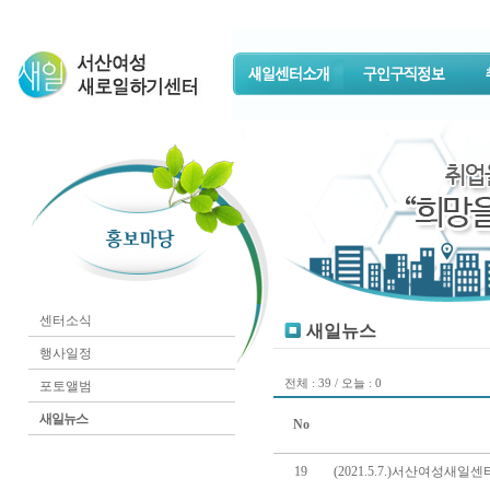
센터소식
새일뉴스
행사일정
전체 : 39 / 오늘 : 0
포토앨범
새일뉴스
No
19
(2021.5.7.)서산여성새일