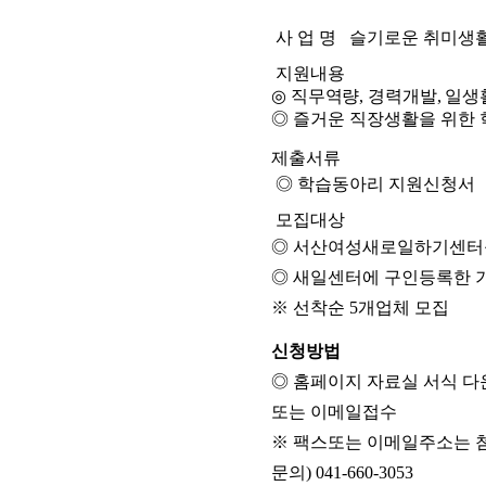
사
업 명
슬기로운 취미생
지원내용
◎
직무역량
,
경력개발
,
일생
◎ 즐거운 직장생활을 위한
제출서류
◎
학습동아리 지원신청서
모집대상
◎
서산여성새로일하기센터를
◎
새일센터에 구인등록한 
※
선착순
5
개업체 모집
신청방법
◎
홈페이지 자료실 서식 다
또는 이메일접수
※ 팩스또는 이메일주소는 
문의) 041-660-3053