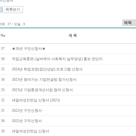
직신청서
목록보기
체 : 37 / 오늘 : 0
No
제 목
37
★26년 구인신청서★
36
직업교육훈련 (실버케어 사회복지 실무양성) 홍보 전단지
35
2024년 취업코칭(집단상담) 프로그램 신청서
34
2023년 찾아가는 기업컨설팅 참가신청서
33
2023년 기업환경개선사업 참여 신청서
32
새일여성인턴십 신청서 (2023)
31
2022년 구인신청서
30
2022년 구직신청서
29
새일여성인턴십 신청서