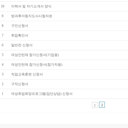
10
이력서 및 자기소개서 양식
9
방과후아동지도사시험자료
8
구인신청서
7
취업확인서
6
밑반찬 신청서
5
여성인턴제 참가신청서(기업용)
4
여성인턴제 참가신청서(참가자용)
3
직업교육훈련 신청서
2
구직신청서
1
여성취업희망프로그램(집단상담) 신청서
2
1