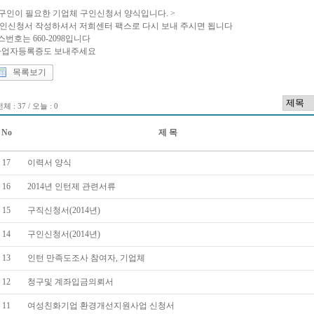
 구인이 필요한 기업체 구인신청서 양식입니다. >
인신청서 작성하셔서 저희센터 팩스로 다시 보내 주시면 됩니다
스번호는 660-2098입니다
사업자등록증도 보내주세요
목록보기
체 : 37 / 오늘 : 0
No
제 목
17
이력서 양식
16
2014년 인턴제 관련서류
15
구직신청서(2014년)
14
구인신청서(2014년)
13
인턴 만족도조사 참여자, 기업체
12
청구및 계좌입금의뢰서
11
여성친화기업 환경개선지원사업 신청서