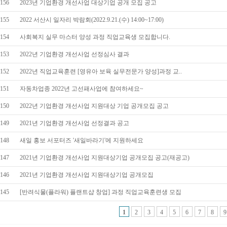
156
2023년 기업환경 개선사업 대상기업 공개 모집 공고
155
2022 서산시 일자리 박람회(2022.9.21.(수) 14:00~17:00)
154
사회복지 실무 마스터 양성 과정 직업교육생 모집합니다.
153
2022년 기업환경 개선사업 선정심사 결과
152
2022년 직업교육훈련 [영유아 보육 실무전문가 양성]과정 교..
151
자동차업종 2022년 고선패사업에 참여하세요~
150
2022년 기업환경 개선사업 지원대상 기업 공개모집 공고
149
2021년 기업환경 개선사업 선정결과 공고
148
새일 홍보 서포터즈 '새일바라기'에 지원하세요
147
2021년 기업환경 개선사업 지원대상기업 공개모집 공고(재공고)
146
2021년 기업환경 개선사업 지원대상기업 공개모집
145
[반려식물(플라워) 플랜트샵 창업] 과정 직업교육훈련생 모집
1
2
3
4
5
6
7
8
9