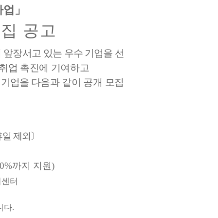
사업
」
집 공고
 앞장서고 있는 우수
기업을 선
 취업 촉진에 기여
하고
 기업을 다음
과 같이 공개 모집
휴일 제외
〕
70%
까지 지원
)
기센터
니다
.