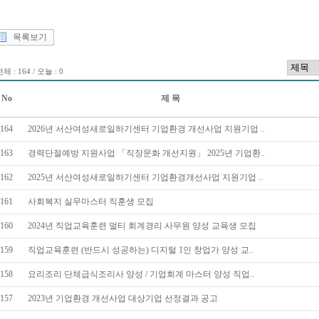
목록보기
체 : 164 / 오늘 : 0
No
제 목
164
2026년 서산여성새로일하기센터 기업환경 개선사업 지원기업 ..
163
경력단절예방 지원사업 「직장문화 개선지원」 2025년 기업환..
162
2025년 서산여성새로일하기센터 기업환경개선사업 지원기업 ..
161
사회복지 실무마스터 직훈생 모집
160
2024년 직업교육훈련 멀티 회계경리 사무원 양성 교육생 모집
159
직업교육훈련 (반드시 성공하는) 디지털 1인 창업가 양성 교..
158
요리조리 단체급식조리사 양성 / 기업회계 마스터 양성 직업..
157
2023년 기업환경 개선사업 대상기업 선정결과 공고