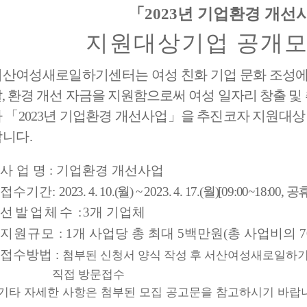
「
2023
년 기업환경 개선
지원대상기업 공개모
서
산여성새로일하기센터는 여성 친화 기업 문화 조성에
발
,
환경 개선 자금을 지원함으로써 여성 일자리 창출
및
자
「
2023
년 기업환경 개선사업
」
을 추진코자 지원
대상
합니다
.
사 업 명
:
기업환경 개선사업
 접수기간:
2023. 4. 10.(
월
) ~ 2023. 4. 17.(
월
)[
09:00
~
18:00,
공
선발업체수
:
3
개 기업체
지원규모
: 1
개 사업당 총 최대
5
백만원
(
총 사업비의
 접수방법 :
첨부된 신청서 양식 작성 후 서산여성새로일하
직접 방문접수
 기타 자세한 사항은 첨부된 모집 공고문을 참고하시기 바랍