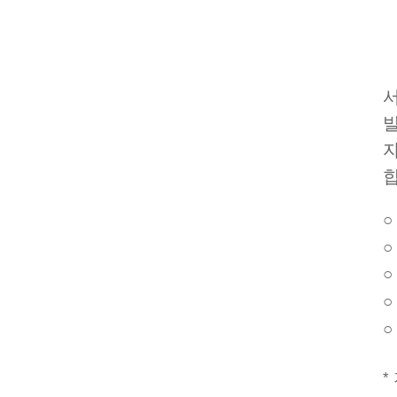
○
○
○
○
○
*