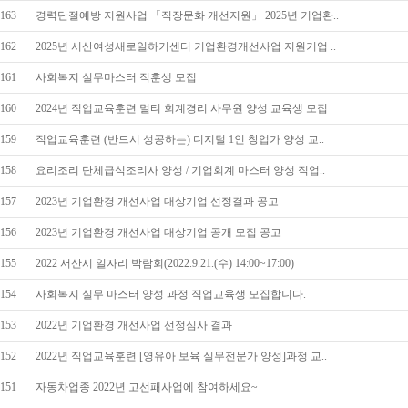
163
경력단절예방 지원사업 「직장문화 개선지원」 2025년 기업환..
162
2025년 서산여성새로일하기센터 기업환경개선사업 지원기업 ..
161
사회복지 실무마스터 직훈생 모집
160
2024년 직업교육훈련 멀티 회계경리 사무원 양성 교육생 모집
159
직업교육훈련 (반드시 성공하는) 디지털 1인 창업가 양성 교..
158
요리조리 단체급식조리사 양성 / 기업회계 마스터 양성 직업..
157
2023년 기업환경 개선사업 대상기업 선정결과 공고
156
2023년 기업환경 개선사업 대상기업 공개 모집 공고
155
2022 서산시 일자리 박람회(2022.9.21.(수) 14:00~17:00)
154
사회복지 실무 마스터 양성 과정 직업교육생 모집합니다.
153
2022년 기업환경 개선사업 선정심사 결과
152
2022년 직업교육훈련 [영유아 보육 실무전문가 양성]과정 교..
151
자동차업종 2022년 고선패사업에 참여하세요~