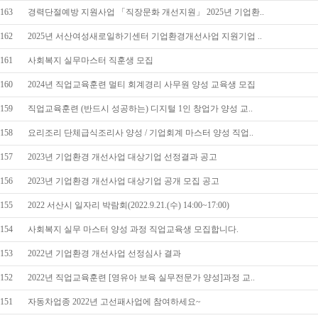
163
경력단절예방 지원사업 「직장문화 개선지원」 2025년 기업환..
162
2025년 서산여성새로일하기센터 기업환경개선사업 지원기업 ..
161
사회복지 실무마스터 직훈생 모집
160
2024년 직업교육훈련 멀티 회계경리 사무원 양성 교육생 모집
159
직업교육훈련 (반드시 성공하는) 디지털 1인 창업가 양성 교..
158
요리조리 단체급식조리사 양성 / 기업회계 마스터 양성 직업..
157
2023년 기업환경 개선사업 대상기업 선정결과 공고
156
2023년 기업환경 개선사업 대상기업 공개 모집 공고
155
2022 서산시 일자리 박람회(2022.9.21.(수) 14:00~17:00)
154
사회복지 실무 마스터 양성 과정 직업교육생 모집합니다.
153
2022년 기업환경 개선사업 선정심사 결과
152
2022년 직업교육훈련 [영유아 보육 실무전문가 양성]과정 교..
151
자동차업종 2022년 고선패사업에 참여하세요~