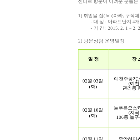
센터로 방문이 어려운 분들은
1) 취업을 잡(Job)아라, 구직
- 대 상 :
아파트단지 4
- 기 간 : 2015. 2. 1 
2) 방문상담 운영일정
일 정
장 
예천주공2단
02월 03일
(예천
(화)
관리동 
늘푸른오스
02월 10일
(지곡
(화)
106동 늘
02월 11일
중앙하이