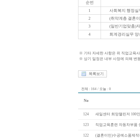
순번
1
사회복지 행정실
2
(취약계층 결혼이
3
(일반기업맞춤)
4
회계경리실무 양
※ 기타 자세한 사항은 위 직업교육
※ 상기 일정은 내부 사정에 의해 변동
목록보기
전체 : 164 / 오늘 : 0
No
124
새일센터 희망챌린저 100인
123
직업교육훈련 자동차부품 
122
(결혼이민)수공예소품제작