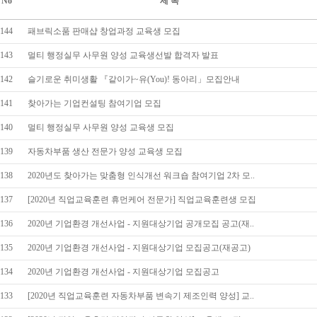
No
제 목
144
패브릭소품 판매샵 창업과정 교육생 모집
143
멀티 행정실무 사무원 양성 교육생선발 합격자 발표
142
슬기로운 취미생활 『같이가~유(You)! 동아리」모집안내
141
찾아가는 기업컨설팅 참여기업 모집
140
멀티 행정실무 사무원 양성 교육생 모집
139
자동차부품 생산 전문가 양성 교육생 모집
138
2020년도 찾아가는 맞춤형 인식개선 워크숍 참여기업 2차 모..
137
[2020년 직업교육훈련 휴먼케어 전문가] 직업교육훈련생 모집
136
2020년 기업환경 개선사업 - 지원대상기업 공개모집 공고(재..
135
2020년 기업환경 개선사업 - 지원대상기업 모집공고(재공고)
134
2020년 기업환경 개선사업 - 지원대상기업 모집공고
133
[2020년 직업교육훈련 자동차부품 변속기 제조인력 양성] 교..