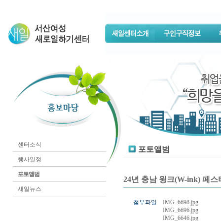
센터소식
포토앨범
행사일정
포토앨범
24년 충남 윙크(W-ink) 페
새일뉴스
첨부파일
IMG_6698.jpg
IMG_6696.jpg
IMG_6646.jpg