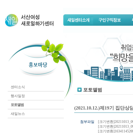
센터소식
포토앨범
행사일정
포토앨범
(2021.10.12.)제19기 
새일뉴스
첨부파일
[크기변환]20211013_09
[크기변환]20211013_09
[크기변환]163411452691