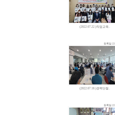
(2022.07.22.)직업교육..
등록일:22-
(2022.07.18.)경력단절..
등록일:22-