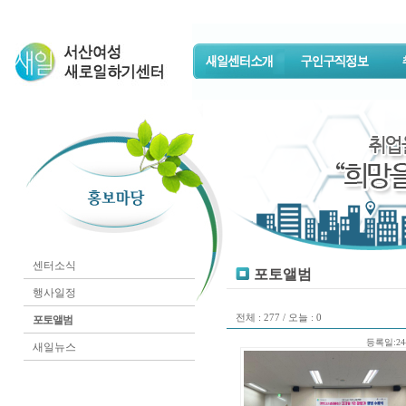
센터소식
포토앨범
행사일정
전체 : 277 / 오늘 : 0
포토앨범
등록일:24-
새일뉴스