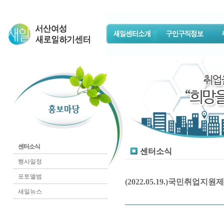
센터소식
센터소식
행사일정
포토앨범
(2022.05.19.)국민취
새일뉴스