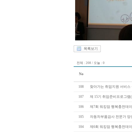
목록보기
전체 : 208 / 오늘 : 0
No
108
찾아가는 취업지원 서비스 운영
107
제 15기 취업준비프로그램(re
106
제7회 워킹맘 행복충전데이(d
105
자동차부품검사 전문가 양성과
104
제6회 워킹맘 행복충전데이(d