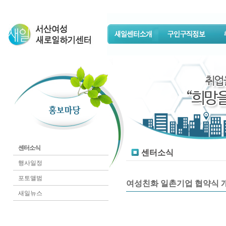
센터소식
센터소식
행사일정
포토앨범
여성친화 일촌기업 협약식 개최(20
새일뉴스