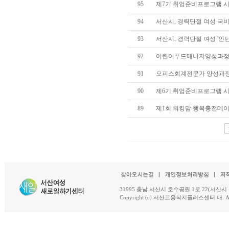
95
제7기 취업준비프로그램 시작(4
94
서산시, 경력단절 여성 국비
93
서산시, 경력단절 여성 '인턴제
92
어린이푸드매니저양성과정 개
91
오피스회계전문가 양성과정 개
90
제6기 취업준비프로그램 시작(3
89
제1회 워킹맘 행복충전데이 개
31995 충남 서산시 호수공원 1로 22(서산시 석남동 18-
Copyright (c) 서산고용복지플러스센터 내. All R