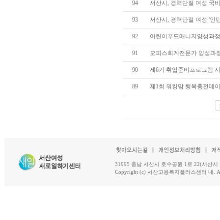
94
서산시, 경력단절 여성 국비
93
서산시, 경력단절 여성 '인턴제
92
어린이푸드매니저양성과정 개
91
오피스회계전문가 양성과정 개
90
제6기 취업준비프로그램 시작(3
89
제1회 워킹맘 행복충전데이 개
31995 충남 서산시 호수공원 1로 22(서산시 석남동 18-
Copyright (c) 서산고용복지플러스센터 내. All R