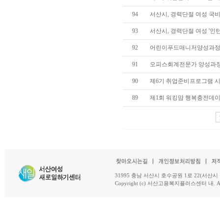
94
서산시, 경력단절 여성 국비
93
서산시, 경력단절 여성 '인턴제
92
어린이푸드매니저양성과정 개
91
오피스회계전문가 양성과정 개
90
제6기 취업준비프로그램 시작(3
89
제1회 워킹맘 행복충전데이 개
31995 충남 서산시 호수공원 1로 22(서산시 석남동 18-
Copyright (c) 서산고용복지플러스센터 내. All R