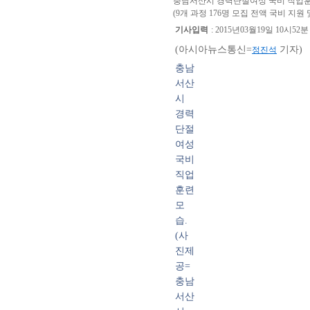
충남서산시 경력단절여성 국비 직업
(9개 과정 176명 모집 전액 국비 지원
기사입력
:
2015년03월19일 10시52분
(아시아뉴스통신=
기자)
정진석
충남
서산
시
경력
단절
여성
국비
직업
훈련
모
습.
(사
진제
공=
충남
서산