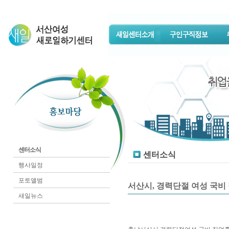
센터소식
센터소식
행사일정
포토앨범
서산시, 경력단절 여성 국비 
새일뉴스