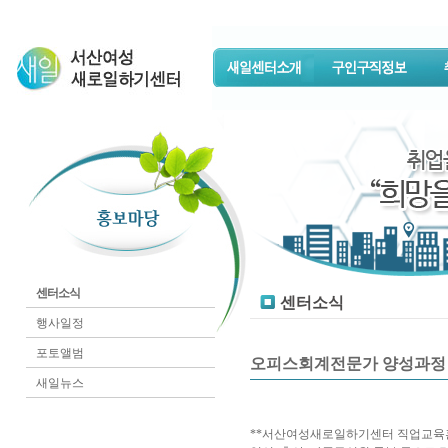
센터소식
센터소식
행사일정
포토앨범
오피스회계전문가 양성과정 개
새일뉴스
**서산여성새로일하기센터 직업교육훈