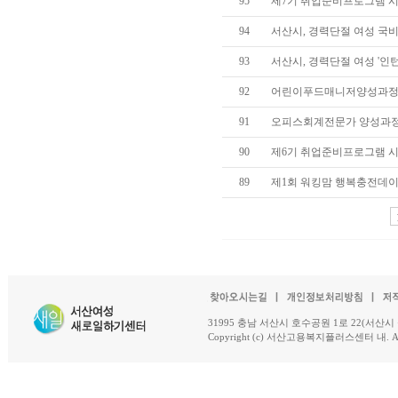
95
제7기 취업준비프로그램 시작(4
94
서산시, 경력단절 여성 국비
93
서산시, 경력단절 여성 '인턴제
92
어린이푸드매니저양성과정 개
91
오피스회계전문가 양성과정 개
90
제6기 취업준비프로그램 시작(3
89
제1회 워킹맘 행복충전데이 개
31995 충남 서산시 호수공원 1로 22(서산시 석남동 18-
Copyright (c) 서산고용복지플러스센터 내. All R