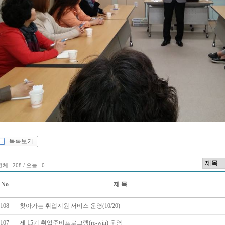
목록보기
체 : 208 / 오늘 : 0
No
제 목
108
찾아가는 취업지원 서비스 운영(10/20)
107
제 15기 취업준비프로그램(re-win) 운영