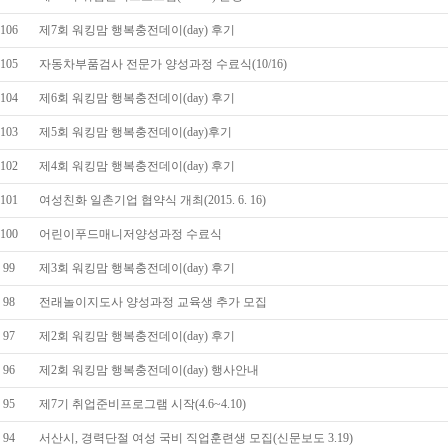
106
제7회 워킹맘 행복충전데이(day) 후기
105
자동차부품검사 전문가 양성과정 수료식(10/16)
104
제6회 워킹맘 행복충전데이(day) 후기
103
제5회 워킹맘 행복충전데이(day)후기
102
제4회 워킹맘 행복충전데이(day) 후기
101
여성친화 일촌기업 협약식 개최(2015. 6. 16)
100
어린이푸드매니저양성과정 수료식
99
제3회 워킹맘 행복충전데이(day) 후기
98
전래놀이지도사 양성과정 교육생 추가 모집
97
제2회 워킹맘 행복충전데이(day) 후기
96
제2회 워킹맘 행복충전데이(day) 행사안내
95
제7기 취업준비프로그램 시작(4.6~4.10)
94
서산시, 경력단절 여성 국비 직업훈련생 모집(신문보도 3.19)