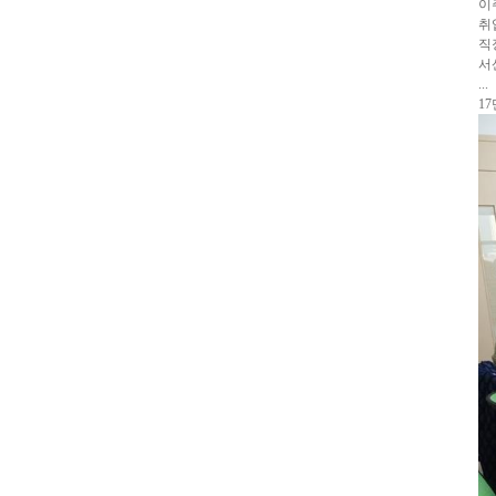
이
취
직
서
...
1