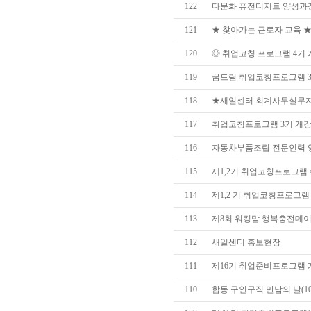
122
다문화 퓨전디저트 양성과정 
121
★ 찾아가는 근로자 교육 ★(3
120
◎ 취업코칭 프로그램 4기 개강
119
꿈드림 취업코칭프로그램 3기
118
★새일센터 회계사무실무자 
117
취업코칭프로그램 3기 개강식
116
자동차부품조립 전문인력 
115
제1,2기 취업코칭프로그램 수료
114
제1,2 기 취업코칭프로그램 개
113
제8회 워킹맘 행복충전데
112
새일센터 홍보현장
111
제16기 취업준비프로그램 개강
110
합동 구인구직 만남의 날(10/