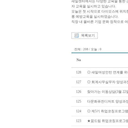
새일센터에서는 다양한 교육을 통한 근
자 교육을 실시하고 있습니다.
오늘은 첫 시작으로 다이모스에 위치
롱 예방교육을 실시하였습니다.
직장 내 올바른 기업 문화 정착으로 
목록보기
전체 : 208 / 오늘 : 0
No
128
◎ 새일여성인턴 연계를 위해 
127
◎ 회계사무실무자 양성과정 선
126
찾아가는 이동상담(3월 22
125
다문화퓨전디저트 양성과정 -쌀
124
◎ 제5기 취업코칭프로그램 
123
★꿈드림 취업코칭프로그램 4