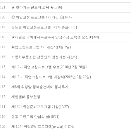
121
★ 찾아가는 근로자 교육 ★(3/16)
120
◎ 취업코칭 프로그램 4기 개강 ◎(3/14)
119
꿈드림 취업코칭프로그램 3기가 종료(3/11)
118
★새일센터 회계사무실무자 양성과정 교육생 모집★(3/9)
117
취업코칭프로그램 3기 개강식(3월 7일)
116
자동차부품조립 전문인력 양성과정 개강식
115
제1,2기 취업코칭프로그램 수료(2016년 2월 26일)
114
제1,2 기 취업코칭프로그램 개강식(2016년 2월 22일)
113
제8회 워킹맘 행복충전데이 행사후기
112
새일센터 홍보현장
111
제16기 취업준비프로그램 개강(10/27)
110
합동 구인구직 만남의 날(10/21)
109
제 15기 취업준비프로그램(re-win) 수료식