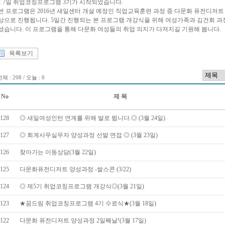
월 7일 취업코칭프로그램 3기가 시작되었습니다.
번 프로그램은 2016년 새일센터 개설 예정인 직업교육훈련 과정 중 다문화 퓨전디저
상으로 진행됩니다. 5일간 진행되는 본 프로그램 개강식을 위해 여성가족과 김건회 과
셨습니다. 이 프로그램을 통해 다문화 여성들의 취업 의지가 다져지길 기원해 봅니다.
목록보기
체 : 208 / 오늘 : 0
No
제 목
128
◎ 새일여성인턴 연계를 위해 발로 뜁니다.◎ (3월 24일)
127
◎ 회계사무실무자 양성과정 선발 면접 ◎ (3월 23일)
126
찾아가는 이동상담(3월 22일)
125
다문화퓨전디저트 양성과정 -쌀스콘 (3/22)
124
◎ 제5기 취업코칭프로그램 개강식◎(3월 21일)
123
★꿈드림 취업코칭프로그램 4기 수료식★(3월 18일)
122
다문화 퓨전디저트 양성과정 2일째날!(3월 17일)