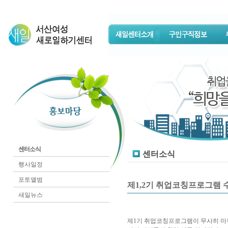
센터소식
센터소식
행사일정
포토앨범
제1,2기 취업코칭프로그램 수료
새일뉴스
제1기 취업코칭프로그램이 무사히 마