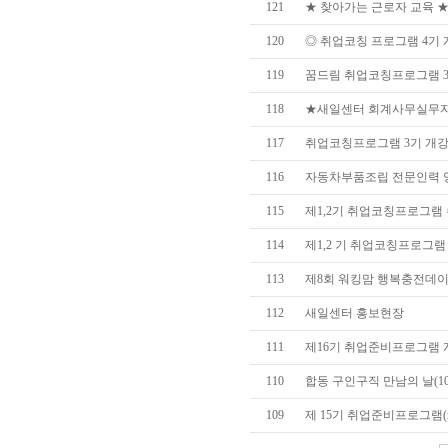
121
★ 찾아가는 근로자 교육 ★(3
120
◎ 취업코칭 프로그램 4기 개강
119
꿈드림 취업코칭프로그램 3기
118
★새일센터 회계사무실무자 
117
취업코칭프로그램 3기 개강식
116
자동차부품조립 전문인력 
115
제1,2기 취업코칭프로그램 수료
114
제1,2 기 취업코칭프로그램 개
113
제8회 워킹맘 행복충전데
112
새일센터 홍보현장
111
제16기 취업준비프로그램 개강
110
합동 구인구직 만남의 날(10/
109
제 15기 취업준비프로그램(re