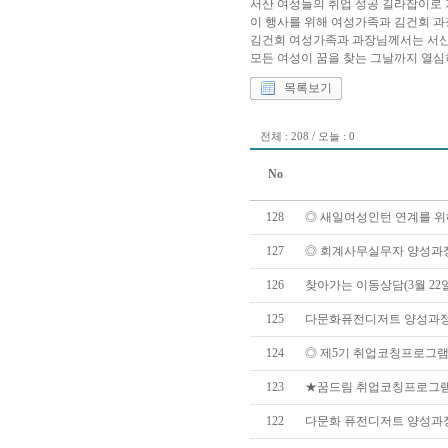
서산 여성들의 취업 성공 길라잡이로 
이 행사를 위해 여성가족과 김건회 과
김건회 여성가족과 과장님께서는 서산
모든 여성이 꿈을 찾는 그날까지 열심
목록보기
전체 : 208 / 오늘 : 0
No
128
◎ 새일여성인턴 연계를 위해 
127
◎ 회계사무실무자 양성과정 선
126
찾아가는 이동상담(3월 22
125
다문화퓨전디저트 양성과정 -쌀
124
◎ 제5기 취업코칭프로그램 
123
★꿈드림 취업코칭프로그램 4
122
다문화 퓨전디저트 양성과정 