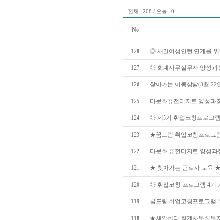
전체 : 208 / 오늘 : 0
No
128
◎ 새일여성인턴 연계를 위해 
127
◎ 회계사무실무자 양성과정 선
126
찾아가는 이동상담(3월 22
125
다문화퓨전디저트 양성과정 -쌀
124
◎ 제5기 취업코칭프로그램 
123
★꿈드림 취업코칭프로그램 4
122
다문화 퓨전디저트 양성과정 
121
★ 찾아가는 근로자 교육 ★(3
120
◎ 취업코칭 프로그램 4기 개강
119
꿈드림 취업코칭프로그램 3기
118
★새일센터 회계사무실무자 