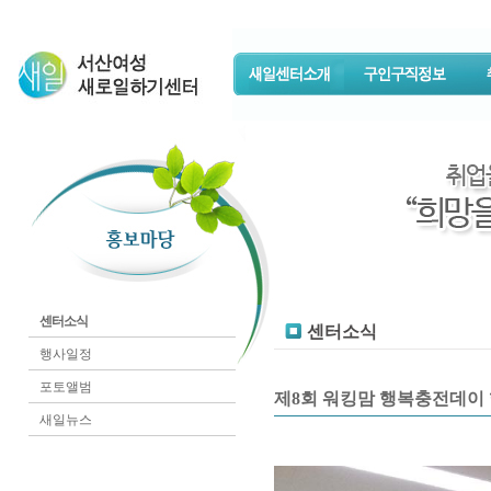
센터소식
센터소식
행사일정
포토앨범
제8회 워킹맘 행복충전데이
새일뉴스