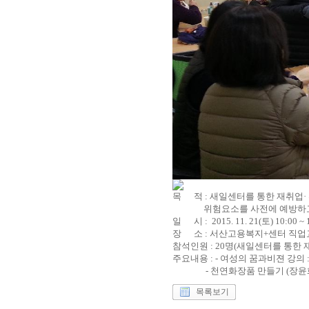
목 적 : 새일센터를 통한 재취업
위험
요소를 사전에 예방하고
일 시 : 2015. 11. 21
(토) 10:00 ~
장 소 : 서산고용복지+센터 직
참석인원 : 20명(새일센터를 통한
주요내용 : - 여성의 꿈과비젼 강의 : (V
- 천연화장품 만들기 (장윤화
목록보기