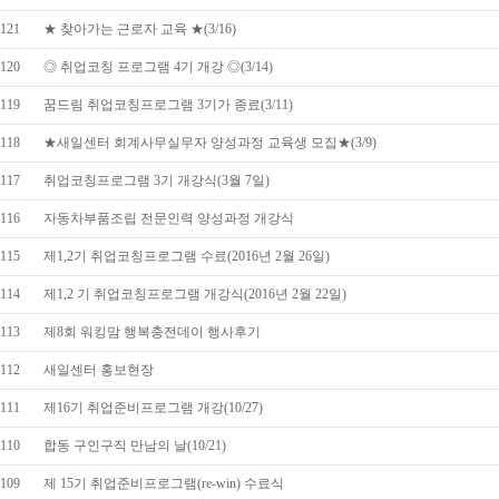
121
★ 찾아가는 근로자 교육 ★(3/16)
120
◎ 취업코칭 프로그램 4기 개강 ◎(3/14)
119
꿈드림 취업코칭프로그램 3기가 종료(3/11)
118
★새일센터 회계사무실무자 양성과정 교육생 모집★(3/9)
117
취업코칭프로그램 3기 개강식(3월 7일)
116
자동차부품조립 전문인력 양성과정 개강식
115
제1,2기 취업코칭프로그램 수료(2016년 2월 26일)
114
제1,2 기 취업코칭프로그램 개강식(2016년 2월 22일)
113
제8회 워킹맘 행복충전데이 행사후기
112
새일센터 홍보현장
111
제16기 취업준비프로그램 개강(10/27)
110
합동 구인구직 만남의 날(10/21)
109
제 15기 취업준비프로그램(re-win) 수료식