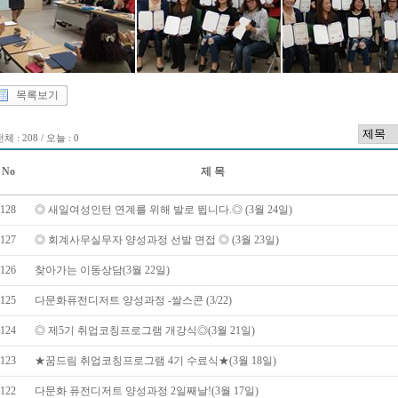
목록보기
체 : 208 / 오늘 : 0
No
제 목
128
◎ 새일여성인턴 연계를 위해 발로 뜁니다.◎ (3월 24일)
127
◎ 회계사무실무자 양성과정 선발 면접 ◎ (3월 23일)
126
찾아가는 이동상담(3월 22일)
125
다문화퓨전디저트 양성과정 -쌀스콘 (3/22)
124
◎ 제5기 취업코칭프로그램 개강식◎(3월 21일)
123
★꿈드림 취업코칭프로그램 4기 수료식★(3월 18일)
122
다문화 퓨전디저트 양성과정 2일째날!(3월 17일)