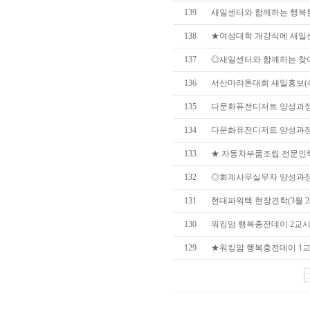
139
새일센터와 함께하는 행복한 
138
★여성대학 개강식에 새일센터
137
◎새일센터와 함께하는 찾아가
136
서산마라톤대회 새일홍보(4월
135
다문화퓨전디저트 양성과정 
134
다문화퓨전디저트 양성과정 -
133
★ 자동차부품조립 전문인력 
132
◎회계사무실무자 양성과정 개
131
현대파워텍 현장견학(3월 2
130
워킹맘 행복충전데이 2교시(
129
★워킹맘 행복충전데이 1교시