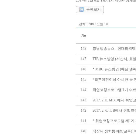
2017년 2월 6일 TJB에서 서산여
목록보기
전체 : 208 / 오늘 : 0
No
148
충남방송뉴스 - 현대파워텍
147
TJB 뉴스방영 (서산시, 
146
* MBC 뉴스방영 (매달 
145
*결혼이민여성 아시안-쿡 
144
취업코칭프로그램 1기 수
143
2017. 2. 6. MBC에서
142
2017. 2. 6. TJB에서
141
* 취업코칭프로그램 제1기 
140
직장내 성희롱 예방교육(10.