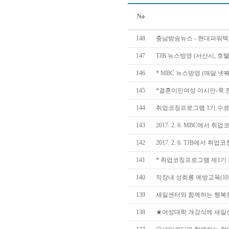
No
148
충남방송뉴스 - 현대파워텍
147
TJB 뉴스방영 (서산시, 
146
* MBC 뉴스방영 (매달 
145
*결혼이민여성 아시안-쿡 
144
취업코칭프로그램 1기 수
143
2017. 2. 6. MBC에서
142
2017. 2. 6. TJB에서
141
* 취업코칭프로그램 제1기 
140
직장내 성희롱 예방교육(10.
139
새일센터와 함께하는 행복한 
138
★여성대학 개강식에 새일센터