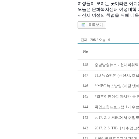
여성들이 모이는 곳이라면 어디
오늘은 문화복지센터 여성대학 
서산시 여성의 취업을 위해 더욱
목록보기
전체 : 208 / 오늘 : 0
No
148
충남방송뉴스 - 현대파워텍
147
TJB 뉴스방영 (서산시, 
146
* MBC 뉴스방영 (매달 
145
*결혼이민여성 아시안-쿡 
144
취업코칭프로그램 1기 수
143
2017. 2. 6. MBC에서
142
2017. 2. 6. TJB에서
141
* 취업코칭프로그램 제1기 