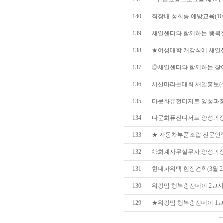
140
직장내 성희롱 예방교육(10.
139
새일센터와 함께하는 행복한 
138
★여성대학 개강식에 새일센터
137
◎새일센터와 함께하는 찾아가
136
서산마라톤대회 새일홍보(4월
135
다문화퓨전디저트 양성과정 
134
다문화퓨전디저트 양성과정 -
133
★ 자동차부품조립 전문인력 
132
◎회계사무실무자 양성과정 개
131
현대파워텍 현장견학(3월 2
130
워킹맘 행복충전데이 2교시(
129
★워킹맘 행복충전데이 1교시