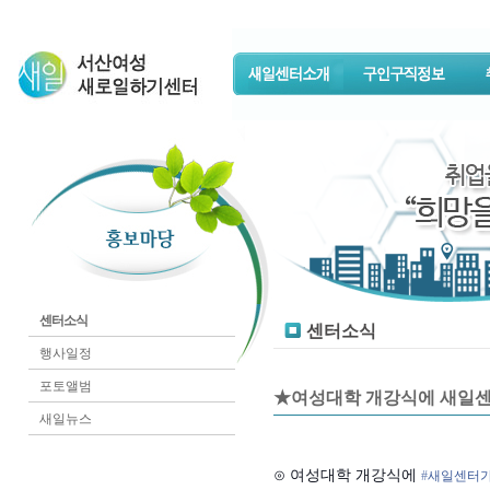
센터소식
센터소식
행사일정
포토앨범
★여성대학 개강식에 새일센터가
새일뉴스
⊙ 여성대학 개강식에
‪#‎
새일센터가