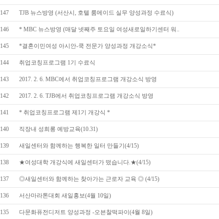
147
TJB 뉴스방영 (서산시, 호텔 룸메이드 실무 양성과정 수료식)
146
* MBC 뉴스방영 (매달 넷째주 토요일 여성새로일하기센터 워..
145
*결혼이민여성 아시안-쿡 전문가 양성과정 개강소식*
144
취업코칭프로그램 1기 수료식
143
2017. 2. 6. MBC에서 취업코칭프로그램 개강소식 방영
142
2017. 2. 6. TJB에서 취업코칭프로그램 개강소식 방영
141
* 취업코칭프로그램 제1기 개강식 *
140
직장내 성희롱 예방교육(10.31)
139
새일센터와 함께하는 행복한 일터 만들기(4/15)
138
★여성대학 개강식에 새일센터가 떴습니다.★(4/15)
137
◎새일센터와 함께하는 찾아가는 근로자 교육 ◎ (4/15)
136
서산마라톤대회 새일홍보(4월 10일)
135
다문화퓨전디저트 양성과정 -오븐찰떡파이(4월 8일)