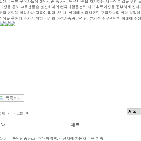
일센터 등록 구직자들의 희망직종 중 가장 높은 비중을 차지하는 사무직 취업을 위한
 과정을 통해 교육생들은 전산회계와 컴퓨터활용능력 자격 취득과정을 공부하게 됩니다
무직 취업을 희망하나 자격이 없어 번번히 취업에 실패하셨던 구직자들의 취업 희망이
강식을 축해해 주시기 위해 김건회 여성가족과 과장님, 류의수 주무관님이 함께해 주
목록보기
체 : 208 / 오늘 : 0
No
제 목
148
충남방송뉴스 - 현대파워텍, 서산시에 자동차 부품 기증