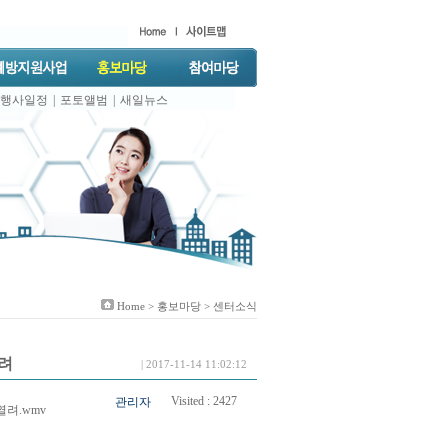
행사일정
|
포토앨범
|
새일뉴스
Home >
홍보마당
> 센터소식
려
| 2017-11-14 11:02:12
Visited :
2427
관리자
려.wmv