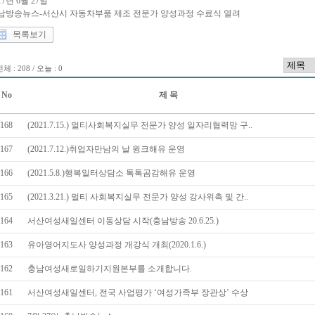
17년 6월 27일
남방송뉴스-서산시 자동차부품 제조 전문가 양성과정 수료식 열려
목록보기
체 : 208 / 오늘 : 0
No
제 목
168
(2021.7.15.) 멀티사회복지실무 전문가 양성 일자리협력망 구..
167
(2021.7.12.)취업자만남의 날 윙크해유 운영
166
(2021.5.8.)행복일터상담소 톡톡곰감해유 운영
165
(2021.3.21.) 멀티 사회복지실무 전문가 양성 강사위촉 및 간..
164
서산여성새일센터 이동상담 시작(충남방송 20.6.25.)
163
유아영어지도사 양성과정 개강식 개최(2020.1.6.)
162
충남여성새로일하기지원본부를 소개합니다.
161
서산여성새일센터, 전국 사업평가 ‘여성가족부 장관상’ 수상