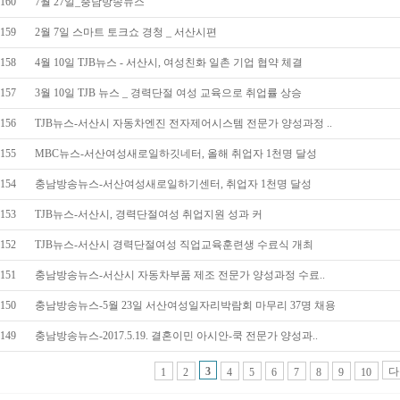
160
7월 27일_충남방송뉴스
159
2월 7일 스마트 토크쇼 경청 _ 서산시편
158
4월 10일 TJB뉴스 - 서산시, 여성친화 일촌 기업 협약 체결
157
3월 10일 TJB 뉴스 _ 경력단절 여성 교육으로 취업률 상승
156
TJB뉴스-서산시 자동차엔진 전자제어시스템 전문가 양성과정 ..
155
MBC뉴스-서산여성새로일하깃네터, 올해 취업자 1천명 달성
154
충남방송뉴스-서산여성새로일하기센터, 취업자 1천명 달성
153
TJB뉴스-서산시, 경력단절여성 취업지원 성과 커
152
TJB뉴스-서산시 경력단절여성 직업교육훈련생 수료식 개최
151
충남방송뉴스-서산시 자동차부품 제조 전문가 양성과정 수료..
150
충남방송뉴스-5월 23일 서산여성일자리박람회 마무리 37명 채용
149
충남방송뉴스-2017.5.19. 결혼이민 아시안-쿡 전문가 양성과..
3
다
1
2
4
5
6
7
8
9
10