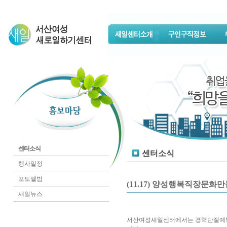
센터소식
센터소식
행사일정
포토앨범
(11.17) 양성행복직장문화
새일뉴스
서산여성새일센터에서는 경력단절예