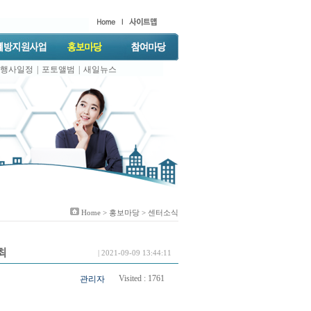
행사일정
|
포토앨범
|
새일뉴스
Home >
홍보마당
> 센터소식
최
| 2021-09-09 13:44:11
Visited :
1761
관리자