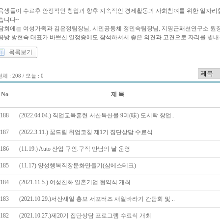
육생들이 수료후 안정적인 창업과 향후 지속적인 경제활동과 사회참여를 위한 일자
습니다~
담회에는 여성가족과 김은정팀장님, 시민공동체 정민숙팀장님, 지명근패션연구소 원장
공방 방현숙 대표가 바쁘신 일정중에도 참석하셔서 좋은 의견과 고견으로 자리를 빛내주
목록보기
체 : 208 / 오늘 : 0
No
제 목
188
(2022.04.04.) 직업교육훈련 서산특산물 9미(味) 도시락 창업..
187
(2022.3.11.) 꿈드림 취업코칭 제1기 집단상담 수료식
186
(11.19.) Auto 산업 구인.구직 만남의 날 운영
185
(11.17) 양성행복직장문화만들기(삼에스테크)
184
(2021.11.5.) 여성친화 일촌기업 협약식 개최
183
(2021.10.29.)서산새일 홍보 서포터즈 새일바라기 간담회 및 ..
182
(2021.10.27.)제20기 집단상담 프로그램 수료식 개최