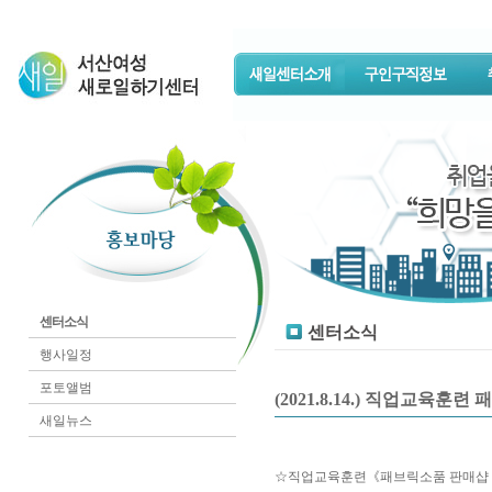
센터소식
센터소식
행사일정
포토앨범
(2021.8.14.) 직업교육
새일뉴스
☆직업교육훈련《패브릭소품 판매샵 창