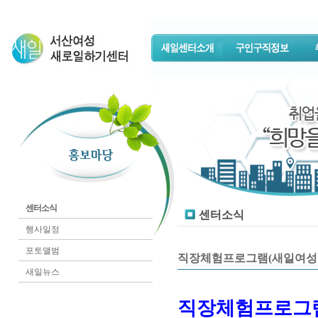
센터소식
센터소식
행사일정
포토앨범
직장체험프로그램(새일여성
새일뉴스
직장체험프로그램