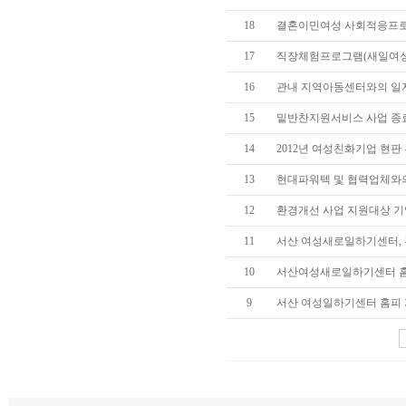
18
결혼이민여성 사회적응프로
17
직장체험프로그램(새일여성
16
관내 지역아동센터와의 일자
15
밑반찬지원서비스 사업 종
14
2012년 여성친화기업 현판
13
현대파워텍 및 협력업체와의
12
환경개선 사업 지원대상 기업
11
서산 여성새로일하기센터, 
10
서산여성새로일하기센터 홈
9
서산 여성일하기센터 홈피 