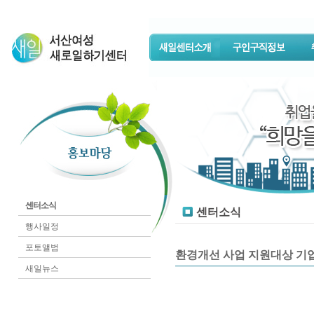
센터소식
센터소식
행사일정
포토앨범
환경개선 사업 지원대상 기업
새일뉴스