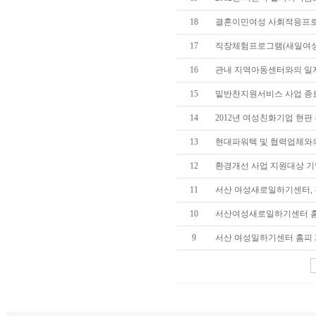
18
결혼이민여성 사회적응프로
17
직장체험프로그램(새일여성
16
관내 지역아동센터와의 일자
15
밑반찬지원서비스 사업 종
14
2012년 여성친화기업 현판
13
현대파워텍 및 협력업체와의
12
환경개선 사업 지원대상 기업
11
서산 여성새로일하기센터, 
10
서산여성새로일하기센터 홈
9
서산 여성일하기센터 홈피 