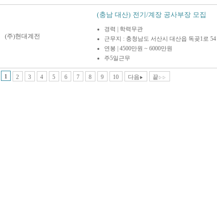
(충남 대산) 전기/계장 공사부장 모집
경력 | 학력무관
(주)현대계전
근무지 : 충청남도 서산시 대산읍 독곶1로 54
연봉 | 4500만원 ~ 6000만원
주5일근무
1
2
3
4
5
6
7
8
9
10
다음
끝
▶
▷▷