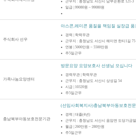
근무지 : 충청남도 서산시 남부순환로 121-3
일급 | 99080원 ~ 99080원
아스콘,레미콘 품질을 책임질 실장급 품질
경력 | 학력무관
주식회사 선우
근무지 : 충청남도 서산시 해미면 한티1길 75
연봉 | 5000만원 ~ 5500만원
주5일근무
방문요양 요양보호사 선생님 모십니다
경력무관 | 학력무관
가족나눔요양센터
근무지 : 충청남도 서산시 상성길 54
시급 | 10320원
주5일근무
(선임사회복지사)충남북부아동보호전문기관
경력 | 대졸(4년)
충남북부아동보호전문기관
근무지 : 충청남도 서산시 음암면 도당가금말
월급 | 260만원 ~ 280만원
주5일근무