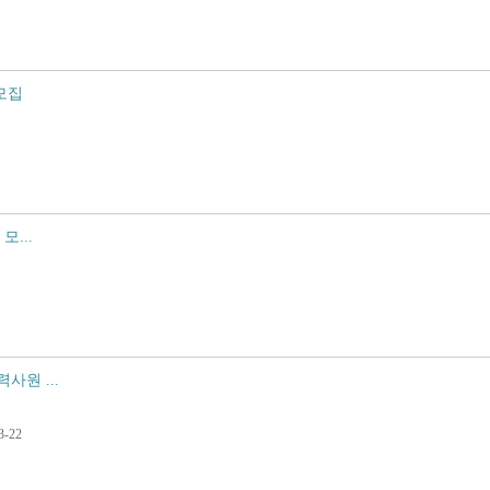
 모집
모...
사원 ...
-22